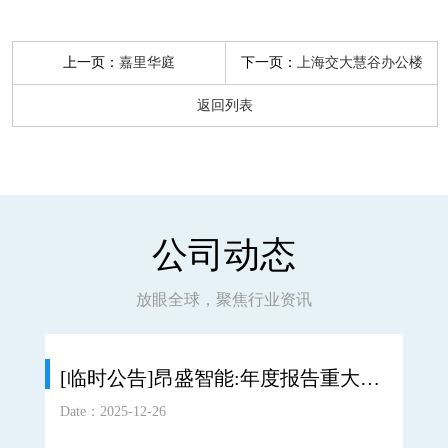
上一页：
下一页：
嘉里华庭
上海交大慧谷办公楼
返回列表
公司动态
放眼全球，聚焦行业资讯
[临时公告]昂盛智能:年度报告重大差错责任追究制度
Date：2025-12-26
Date